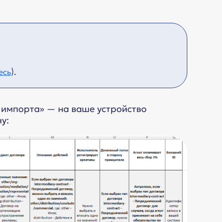
).
есь
 импорта» — на ваше устройство
у: