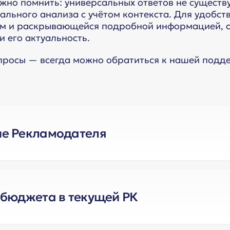
жно помнить: универсальных ответов не существ
льного анализа с учётом контекста. Для удобств
м и раскрывающейся подробной информацией, а 
 его актуальность.
просы — всегда можно обратиться к нашей подде
е Рекламодателя
, является ли ваш заказчик Рекламодателем?
 бюджета в текущей РК
 (РД)
– это физические или юридические лица, 