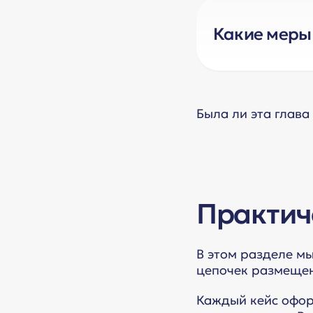
То есть, все у
Какие меры
креативы относ
С 1 сентября 2
В подсказках в
нарушение прав
Подробнее –
зд
Была ли эта глава
Практич
В этом разделе м
цепочек размещен
Каждый кейс офор