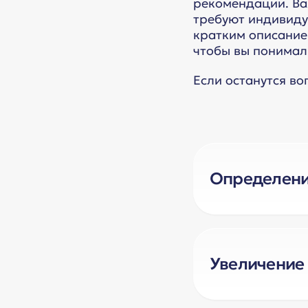
рекомендации. Ва
требуют индивидуа
кратким описание
чтобы вы понимали
Если останутся во
Определени
Ситуация:
Как определить
Увеличение
Разбор:
Ситуация:
Рекламодатели