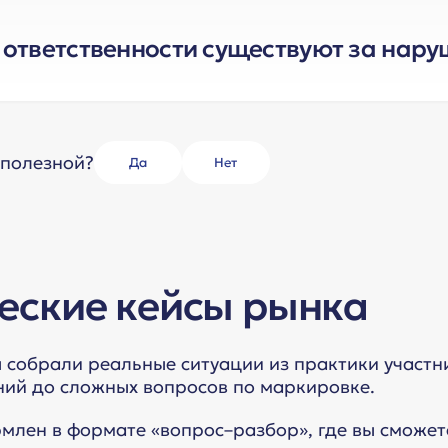
частники цепочки отсылаются на ИД, чтобы в ЕРИР
 ответственности существуют за нар
ятся к данной РК.
023 года начала действовать административная о
 самом ЛК вы можете увидеть, где нужно ссылатьс
ил маркировки. Подробнее о мерах ответственн
.
есь
 полезной?
Да
Нет
еские кейсы рынка
ы собрали реальные ситуации из практики участ
ий до сложных вопросов по маркировке.
млен в формате «вопрос–разбор», где вы сможете