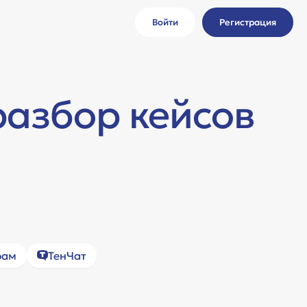
Войти
Регистрация
ы
разбор кейсов
рам
ТенЧат