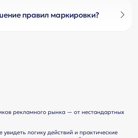
 выстроилась цепь: какие документы и
ушение правил маркировки?
тветственность в виде штрафа за
я на ИД.
ости –
.
здесь
ников рекламного рынка — от нестандартных
 увидеть логику действий и практические