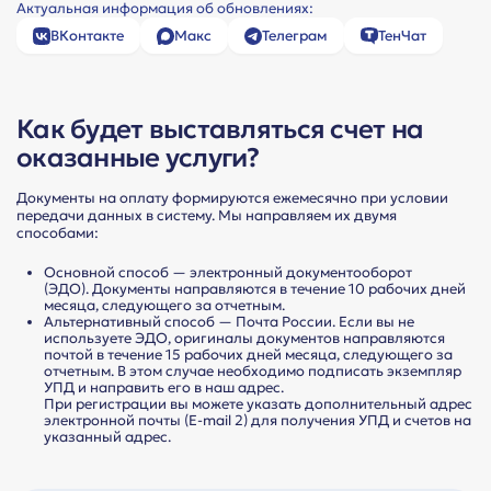
Актуальная информация об обновлениях:
ВКонтакте
Макс
Телеграм
ТенЧат
Как будет выставляться счет на
Тарифы
оказанные услуги?
Документы на оплату формируются ежемесячно при условии
передачи данных в систему. Мы направляем их двумя
способами:
Основной способ — электронный документооборот
(ЭДО). Документы направляются в течение 10 рабочих дней
месяца, следующего за отчетным.
Альтернативный способ — Почта России. Если вы не
используете ЭДО, оригиналы документов направляются
почтой в течение 15 рабочих дней месяца, следующего за
отчетным. В этом случае необходимо подписать экземпляр
УПД и направить его в наш адрес.
При регистрации вы можете указать дополнительный адрес
электронной почты (E-mail 2) для получения УПД и счетов на
указанный адрес.