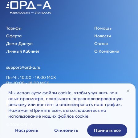
Тарифы
Помощь
Оферта
Новости
Демо-Доступ
Статьи
Личный Кабинет
О Компании
support@ord-a.ru
Пн-Чт: 10:00 - 19:00 МСК
Пт: 10:00 - 18:00 МСК
Мы используем файлы cookie, чтобы улучшить ваш
опыт просмотра, показывать персонализированную
рекламу или контент и анализировать наш трафик.
Нажимая «Принять все», вы соглашаетесь на
использование наших файлов cookie.
Политика обработки персональных данных
© 2026 ОРД-А
Настроить
Отклонить
Принять все