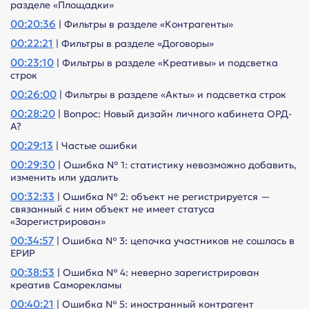
разделе «Площадки»
00:20:36
| Фильтры в разделе «Контрагенты»
00:22:21
| Фильтры в разделе «Договоры»
00:23:10
| Фильтры в разделе «Креативы» и подсветка
строк
00:26:00
| Фильтры в разделе «Акты» и подсветка строк
00:28:20
| Вопрос: Новый дизайн личного кабинета ОРД-
А?
00:29:13
| Частые ошибки
00:29:30
| Ошибка № 1: статистику невозможно добавить,
изменить или удалить
00:32:33
| Ошибка № 2: объект не регистрируется —
связанный с ним объект не имеет статуса
«Зарегистрирован»
00:34:57
| Ошибка № 3: цепочка участников не сошлась в
ЕРИР
00:38:53
| Ошибка № 4: неверно зарегистрирован
креатив Саморекламы
00:40:21
| Ошибка № 5: иностранный контрагент