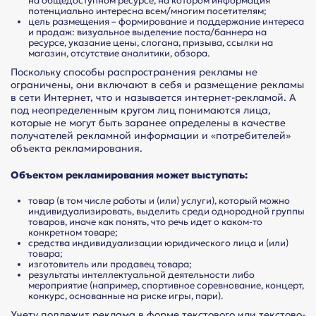
на общедоступном ресурсе, на котором информация
потенциально интересна всем/многим посетителям;
цель размещения – формирование и поддержание интереса
и продаж: визуальное выделение поста/баннера на
ресурсе, указание цены, слогана, призыва, ссылки на
магазин, отсутствие аналитики, обзора.
Поскольку способы распространения рекламы не
ограничены, они включают в себя и размещение рекламы
в сети Интернет, что и называется интернет-рекламой. А
под неопределенным кругом лиц понимаются лица,
которые не могут быть заранее определены в качестве
получателей рекламной информации и «потребителей»
объекта рекламирования.
Объектом рекламирования может выступать:
товар (в том числе работы и (или) услуги), который можно
индивидуализировать, выделить среди однородной группы
товаров, иначе как понять, что речь идет о каком-то
конкретном товаре;
средства индивидуализации юридического лица и (или)
товара;
изготовитель или продавец товара;
результаты интеллектуальной деятельности либо
мероприятие (например, спортивное соревнование, концерт,
конкурс, основанные на риске игры, пари).
Учету подлежит реклама в форме текстового или текстово-