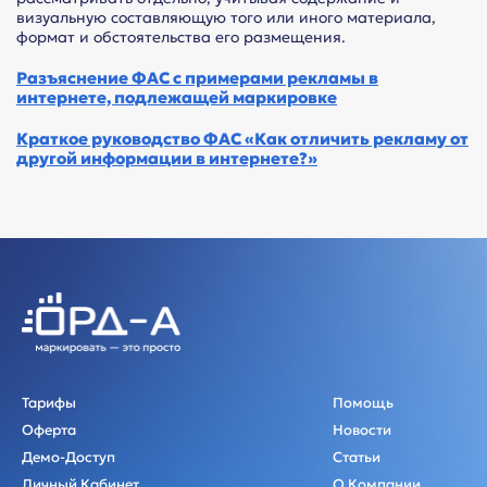
визуальную составляющую того или иного материала,
формат и обстоятельства его размещения.
Разъяснение ФАС с примерами рекламы в
интернете, подлежащей маркировке
Краткое руководство ФАС «Как отличить рекламу от
другой информации в интернете?»
Тарифы
Помощь
Оферта
Новости
Демо-Доступ
Статьи
Личный Кабинет
О Компании