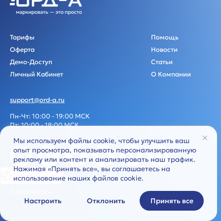
Тарифы
Помощь
Оферта
Новости
Демо-Доступ
Статьи
Личный Кабинет
О Компании
support@ord-a.ru
Пн-Чт: 10:00 - 19:00 МСК
Пт: 10:00 - 18:00 МСК
Мы используем файлы cookie, чтобы улучшить ваш
опыт просмотра, показывать персонализированную
рекламу или контент и анализировать наш трафик.
Нажимая «Принять все», вы соглашаетесь на
Privacy notice
использование наших файлов cookie.
Политика обработки персональных данных
© 2026 ОРД-А
Настроить
Отклонить
Принять все