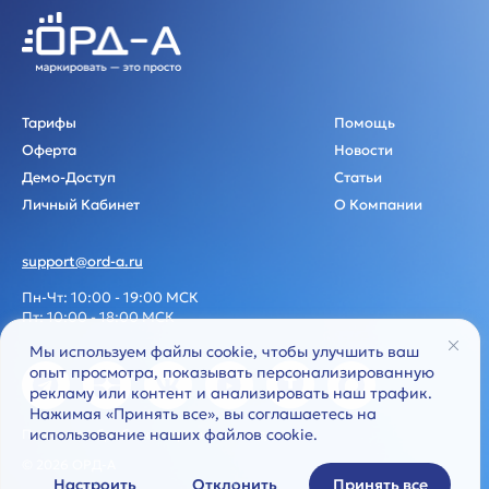
Тарифы
Помощь
Оферта
Новости
Демо-Доступ
Статьи
Личный Кабинет
О Компании
support@ord-a.ru
Пн-Чт: 10:00 - 19:00 МСК
Пт: 10:00 - 18:00 МСК
Мы используем файлы cookie, чтобы улучшить ваш
опыт просмотра, показывать персонализированную
рекламу или контент и анализировать наш трафик.
Нажимая «Принять все», вы соглашаетесь на
использование наших файлов cookie.
Политика обработки персональных данных
© 2026 ОРД-А
Настроить
Отклонить
Принять все